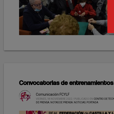
Convocatorias de entrenamientos
Comunicación FCYLF
VIERNES, 18 NOVIEMBRE 2022
/
PUBLICADO EN
CENTRO DE TECN
DE PRENSA
,
NOTAS DE PRENSA
,
NOTICIAS
,
PORTADA