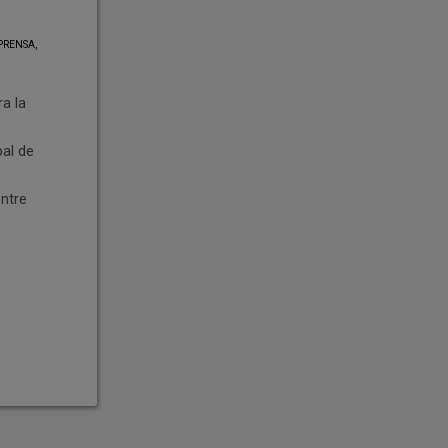
PRENSA,
a la
pal de
entre