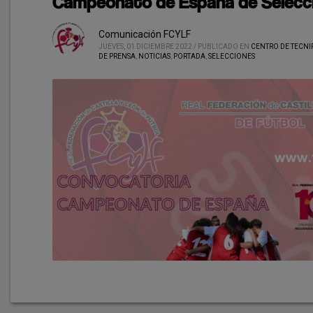
Campeonato de España de Selecc
Comunicación FCYLF
JUEVES, 01 DICIEMBRE 2022
/
PUBLICADO EN
CENTRO DE TECNI
DE PRENSA
,
NOTICIAS
,
PORTADA
,
SELECCIONES