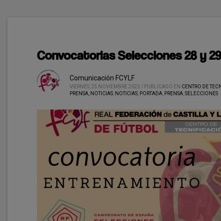
Convocatorias Selecciones 28 y 2
Comunicación FCYLF
VIERNES, 25 NOVIEMBRE 2022
/
PUBLICADO EN
CENTRO DE TECN
PRENSA, NOTICIAS
,
NOTICIAS
,
PORTADA
,
PRENSA
,
SELECCIONES