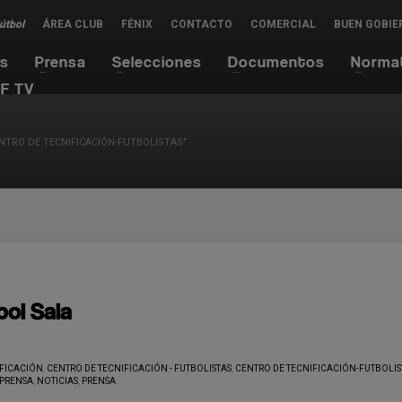
Fútbol
ÁREA CLUB
FÉNIX
CONTACTO
COMERCIAL
BUEN GOBIE
es
Prensa
Selecciones
Documentos
Norma
F TV
NTRO DE TECNIFICACIÓN-FUTBOLISTAS"
bol Sala
IFICACIÓN
,
CENTRO DE TECNIFICACIÓN - FUTBOLISTAS
,
CENTRO DE TECNIFICACIÓN-FUTBOLIS
 PRENSA
,
NOTICIAS
,
PRENSA