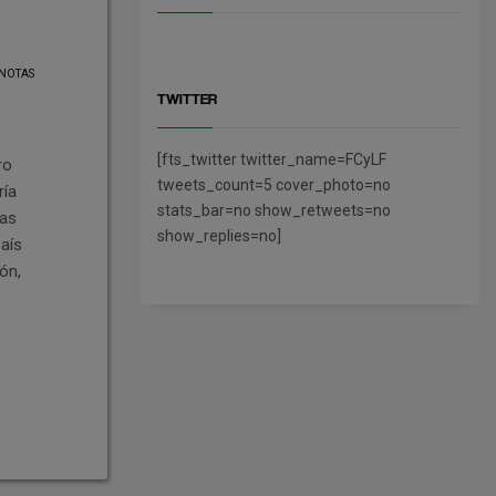
NOTAS
TWITTER
[fts_twitter twitter_name=FCyLF
ro
tweets_count=5 cover_photo=no
ría
stats_bar=no show_retweets=no
cas
show_replies=no]
País
ón,