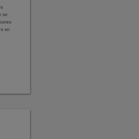
os
e se
ciones
re en