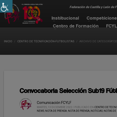
Federación de Castilla y León de 
Institucional
Competicion
Centro de Formación
FCYL
INICIO
CENTRO DE TECNIFICACIÓN-FUTBOLISTAS
ARCHIVO DE CATEGORÍA"CE
Convocatoria Selección Sub19 Fút
Comunicación FCYLF
MARTES, 13 DICIEMBRE 2022
/
PUBLICADO EN
CENTRO DE TECN
NEWS
,
NOTA DE PRENSA
,
NOTA DE PRENSA, NOTICIAS
,
NOTAS DE