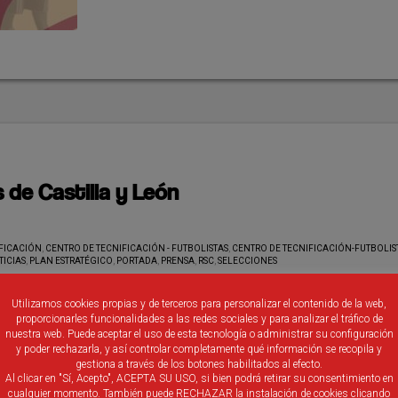
 de Castilla y León
IFICACIÓN
,
CENTRO DE TECNIFICACIÓN - FUTBOLISTAS
,
CENTRO DE TECNIFICACIÓN-FUTBOLIS
TICIAS
,
PLAN ESTRATÉGICO
,
PORTADA
,
PRENSA
,
RSC
,
SELECCIONES
Las Selecciones de Castilla y León aprovecharon 
Utilizamos cookies propias y de terceros para personalizar el contenido de la web,
proporcionarles funcionalidades a las redes sociales y para analizar el tráfico de
rato de ocio en la concentración del recientement
nuestra web. Puede aceptar el uso de esta tecnología o administrar su configuración
celebrado Campeonato de España para visitar la
y poder rechazarla, y así controlar completamente qué información se recopila y
residencia de ancianos DomusVI en Arroyo de la
gestiona a través de los botones habilitados al efecto.
Al clicar en "Sí, Acepto", ACEPTA SU USO, si bien podrá retirar su consentimiento en
Encomienda (Valladolid) Y, ¿qué acabaron
cualquier momento. También puede RECHAZAR la instalación de cookies clicando