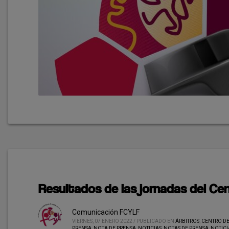
Resultados de las jornadas del Cen
Comunicación FCYLF
VIERNES, 07 ENERO 2022
/
PUBLICADO EN
ÁRBITROS
,
CENTRO DE
PRENSA
,
NOTA DE PRENSA, NOTICIAS
,
NOTAS DE PRENSA
,
NOTICI