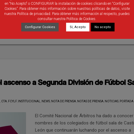
en “No Acepto" o CONFIGURAR la instalación de cookies clicando en “Configurar
Cookies”. Para obtener más información sobre nuestras políticas de datos, visite
nuestra Política de privacidad. Para obtener más información al respecto, puedes
consultar nuestra Política de Cookies.
Configurar Cookies
Sí, Acepto
No acepto
l ascenso a Segunda División de Fútbol S
,
CTA
,
FCYLF
,
INSTITUCIONAL
,
NEWS
,
NOTA DE PRENSA
,
NOTAS DE PRENSA
,
NOTICIAS
,
PORTADA
El Comité Nacional de Árbitros ha dado a conocer
nombres de los colegiados de fútbol sala de Castil
León que continuarán luchando por el ascenso a