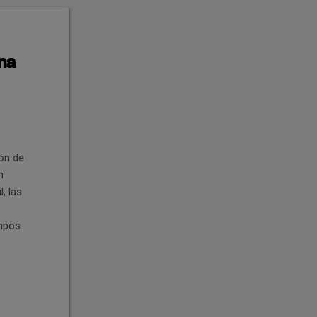
ina
ión de
n
, las
ampos