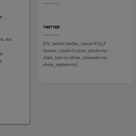
DA
TWITTER
s, así
[fts_twitter twitter_name=FCyLF
tweets_count=5 cover_photo=no
la
stats_bar=no show_retweets=no
ás
show_replies=no]