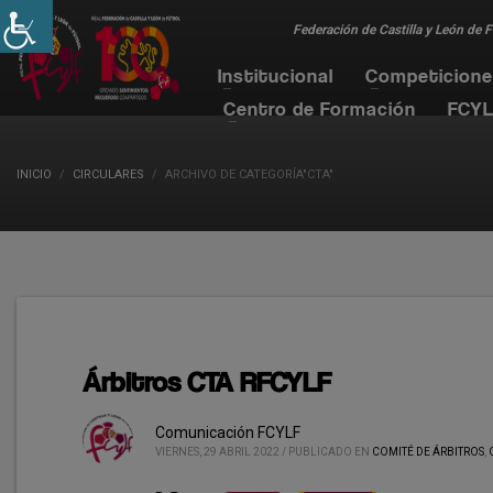
Federación de Castilla y León de 
Institucional
Competicion
Centro de Formación
FCYL
INICIO
CIRCULARES
ARCHIVO DE CATEGORÍA"CTA"
Árbitros CTA RFCYLF
Comunicación FCYLF
VIERNES, 29 ABRIL 2022
/
PUBLICADO EN
COMITÉ DE ÁRBITROS
,