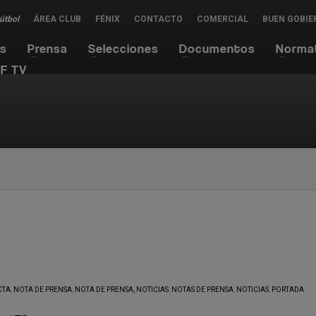
Fútbol
ÁREA CLUB
FÉNIX
CONTACTO
COMERCIAL
BUEN GOBIE
es
Prensa
Selecciones
Documentos
Norma
F TV
CTA
,
NOTA DE PRENSA
,
NOTA DE PRENSA, NOTICIAS
,
NOTAS DE PRENSA
,
NOTICIAS
,
PORTADA