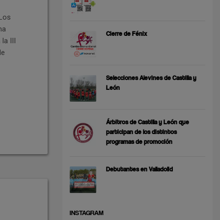
 Los
ma
Cierre de Fénix
a III
de
Selecciones Alevines de Castilla y
León
Árbitros de Castilla y León que
participan de los distintos
programas de promoción
Debutantes en Valladolid
INSTAGRAM