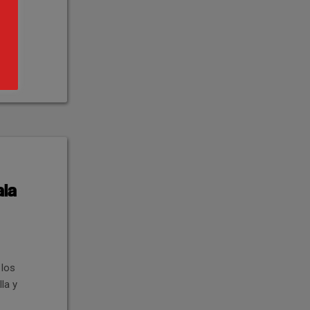
ala
 los
la y