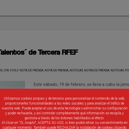
`Talentos´ de Tercera RFEF
OS
,
CTA
,
FCYLF
,
NOTA DE PRENSA
,
NOTA DE PRENSA, NOTICIAS
,
NOTAS DE PRENSA
,
NOTICIAS
,
PO
Este sábado, 19 de febrero, se lleva a cabo la jor
técnica para los 11 árbitros de Tercera RFEF que
continúan con posibilidades de ascenso a Segund
Utilizamos cookies propias y de terceros para personalizar el contenido de la web,
proporcionarles funcionalidades a las redes sociales y para analizar el tráfico de
RFEF. A partir de las 9 horas de la mañana, una ve
nuestra web. Puede aceptar el uso de esta tecnología o administrar su configuración
completados los test físicos, los colegiados del 
y poder rechazarla, y así controlar completamente qué información se recopila y
gestiona a través de los botones habilitados al efecto.
VIII pasarán pruebas de reglas de juego, reglamen
Al clicar en "Sí, Acepto", ACEPTA SU USO, si bien podrá retirar su consentimiento en
cualquier momento. También puede RECHAZAR la instalación de cookies clicando