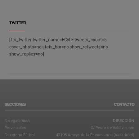
TWITTER
[fts_twitter twitter_name=FCyLF tweets_count=5
cover_photo=no stats_bar=no show_retweets=no
show_replies=no]
SECCIONES
CONTACTO
Delegaciones
DIRECCIÓN
Provinciales
C/ Pedro de Valdivia, s/n
Directorio Fútbol
47195 Arroyo de la Encomienda (Valladolid)