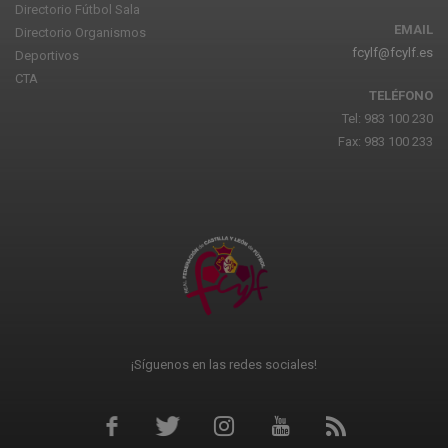
Directorio Fútbol Sala
EMAIL
Directorio Organismos
fcylf@fcylf.es
Deportivos
CTA
TELÉFONO
Tel: 983 100 230
Fax: 983 100 233
¡Síguenos en las redes sociales!