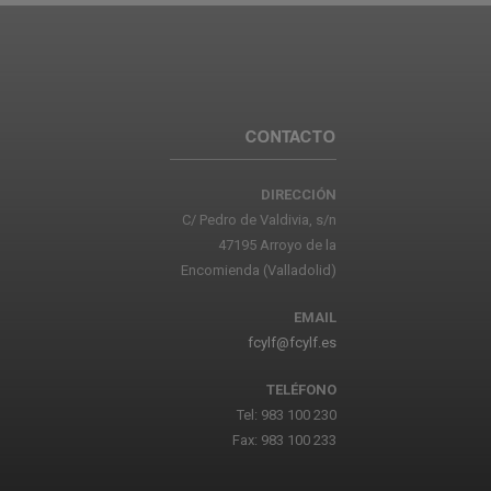
CONTACTO
DIRECCIÓN
C/ Pedro de Valdivia, s/n
47195 Arroyo de la
Encomienda (Valladolid)
EMAIL
fcylf@fcylf.es
TELÉFONO
Tel: 983 100 230
Fax: 983 100 233