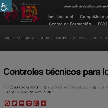
Federación de Castilla y León de 
Institucional
Competicion
Centro de Formación
FCYL
INICIO
PUBLICACIONES
COMITÉ DE ÁRBITROS
CONTROLES TÉCNICOS PAR
Controles técnicos para l
POR
COMUNICACIÓN FCYLF
/
MIÉRCOLES, 09 DICIEMBRE 2020
/
PUBLIC
PRENSA
,
NOTICIAS
,
PORTADA
,
PRENSA
Facebook
Twitter
Email
Print
WhatsApp
Compartir