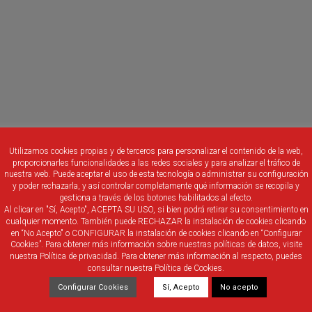
Utilizamos cookies propias y de terceros para personalizar el contenido de la web,
proporcionarles funcionalidades a las redes sociales y para analizar el tráfico de
nuestra web. Puede aceptar el uso de esta tecnología o administrar su configuración
y poder rechazarla, y así controlar completamente qué información se recopila y
gestiona a través de los botones habilitados al efecto.
Al clicar en "Sí, Acepto", ACEPTA SU USO, si bien podrá retirar su consentimiento en
cualquier momento. También puede RECHAZAR la instalación de cookies clicando
en “No Acepto" o CONFIGURAR la instalación de cookies clicando en “Configurar
Cookies”. Para obtener más información sobre nuestras políticas de datos, visite
nuestra Política de privacidad. Para obtener más información al respecto, puedes
consultar nuestra Política de Cookies.
 cumpliendo las medidas de prevención y seguridad COVID19.
Configurar Cookies
Sí, Acepto
No acepto