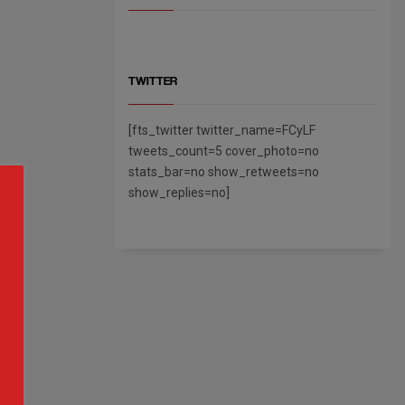
TWITTER
[fts_twitter twitter_name=FCyLF
tweets_count=5 cover_photo=no
stats_bar=no show_retweets=no
show_replies=no]