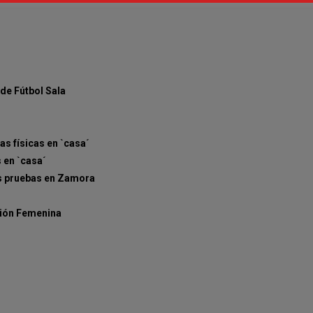
de Fútbol Sala
as físicas en `casa´
s en `casa´
las pruebas en Zamora
sión Femenina