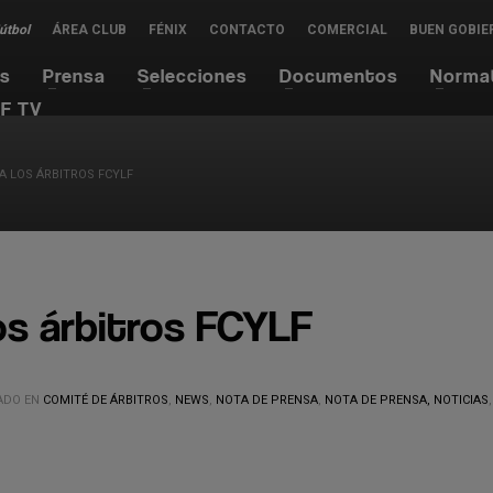
Fútbol
ÁREA CLUB
FÉNIX
CONTACTO
COMERCIAL
BUEN GOBIE
es
Prensa
Selecciones
Documentos
Norma
F TV
A LOS ÁRBITROS FCYLF
os árbitros FCYLF
ADO EN
COMITÉ DE ÁRBITROS
,
NEWS
,
NOTA DE PRENSA
,
NOTA DE PRENSA, NOTICIAS