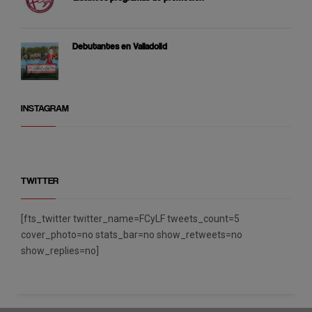
Debutantes en Valladolid
INSTAGRAM
TWITTER
[fts_twitter twitter_name=FCyLF tweets_count=5
cover_photo=no stats_bar=no show_retweets=no
show_replies=no]