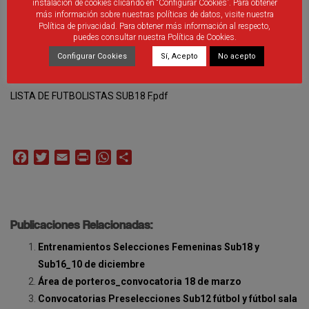
instalación de cookies clicando en “Configurar Cookies”. Para obtener
más información sobre nuestras políticas de datos, visite nuestra
Política de privacidad. Para obtener más información al respecto,
puedes consultar nuestra Política de Cookies.
Configurar Cookies
Sí, Acepto
No acepto
LISTA DE FUTBOLISTAS S16 FEM.pdf
,
LISTA DE FUTBOLISTAS SUB18 F.pdf
Facebook
Twitter
Email
Print
WhatsApp
Compartir
Publicaciones Relacionadas:
Entrenamientos Selecciones Femeninas Sub18 y
Sub16_10 de diciembre
Área de porteros_convocatoria 18 de marzo
Convocatorias Preselecciones Sub12 fútbol y fútbol sala