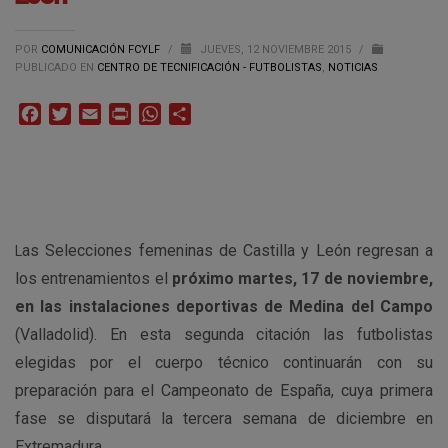
POR
COMUNICACIÓN FCYLF
/
JUEVES, 12 NOVIEMBRE 2015
/
PUBLICADO EN
CENTRO DE TECNIFICACIÓN - FUTBOLISTAS
,
NOTICIAS
Facebook
Twitter
Email
Print
WhatsApp
Compartir
as Selecciones femeninas de Castilla y León regresan a
L
los entrenamientos el
próximo martes, 17 de noviembre,
en las instalaciones deportivas de Medina del Campo
(Valladolid). En esta segunda citación las futbolistas
elegidas por el cuerpo técnico continuarán con su
preparación para el Campeonato de España, cuya primera
fase se disputará la tercera semana de diciembre en
Extremadura.