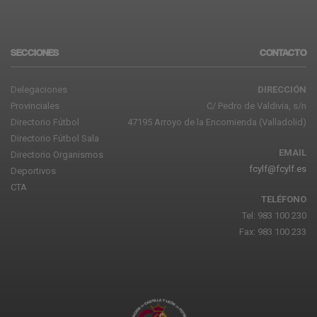
SECCIONES
CONTACTO
Delegaciones
DIRECCIÓN
Provinciales
C/ Pedro de Valdivia, s/n
Directorio Fútbol
47195 Arroyo de la Encomienda (Valladolid)
Directorio Fútbol Sala
EMAIL
Directorio Organismos
fcylf@fcylf.es
Deportivos
CTA
TELÉFONO
Tel: 983 100 230
Fax: 983 100 233