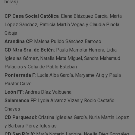
horas)
CP Casa Social Católica
: Elena Blázquez García, Marta
López Sánchez, Patricia Martín Vegas y Claudia Pinela
Gibaja
Arandina CF
: Malena Pulido Sánchez Barroso
CD Ntra Sra. de Belén:
Paula Mamolar Herrera, Lidia
Iglesias Gómez, Natalia Mata Miguel, Sandra Mahamud
Palacios y Celia de Pablo Esteban
Ponferrada F
: Lucía Alba García, Maryame Atiq y Paula
Pastor Calvo
León FF:
Andrea Díez Valbuena
Salamanca FF
: Lydia Alvarez Vizan y Rocio Castaño
Chaves
CD Parquesol:
Cristina Iglesias García, Nuria Martín Lopez
y Barbara Pérez Iglesias
CD San Pío X:
María Notario Ladoire, Noelia Díez González,