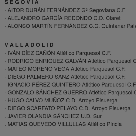
S E G O V I A
· AITOR DURÁN FERNÁNDEZ Gª Segoviana C.F
· ALEJANDRO GARCÍA REDONDO C.D. Claret
· ALONSO MARTÍN FERNÁNDEZ C.C. Quintanar Pala
V A L L A D O L I D
· IVÁN DÍEZ CAÑÓN Atlético Parquesol C.F.
· RODRIGO ENRIQUEZ GALVÁN Atlético Parquesol C
· MATEO MORENO VEGA Atlético Parquesol C.F.
· DIEGO PALMERO SANZ Atlético Parquesol C.F.
· IGNACIO PÉREZ QUINTERO Atlético Parquesol C.F
· GONZALO SÁNCHEZ GUERRO Atlético Parquesol C
· HUGO CALVO MUÑOZ C.D. Arroyo Pisuerga
· DIEGO SCARFATO PELAYO C.D. Arroyo Pisuerga
. JAVIER OLANDIA SÁNCHEZ U.D. Sur
. MATIAS QUEVEDO VILLULLAS Atlético Pincia