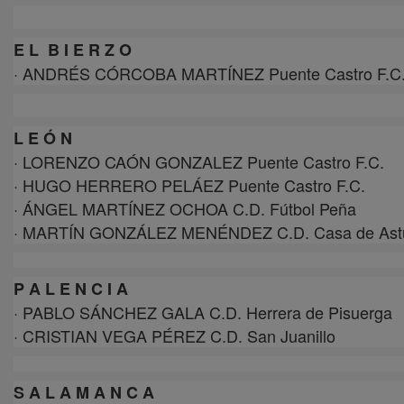
E L
B I E R Z O
· ANDRÉS CÓRCOBA MARTÍNEZ Puente Castro F.C
L E Ó N
· LORENZO CAÓN GONZALEZ Puente Castro F.C.
· HUGO HERRERO PELÁEZ Puente Castro F.C.
· ÁNGEL MARTÍNEZ OCHOA C.D. Fútbol Peña
· MARTÍN GONZÁLEZ MENÉNDEZ C.D. Casa de Astu
P A L E N C I A
· PABLO SÁNCHEZ GALA C.D. Herrera de Pisuerga
· CRISTIAN VEGA PÉREZ C.D. San Juanillo
S A L A M A N C A