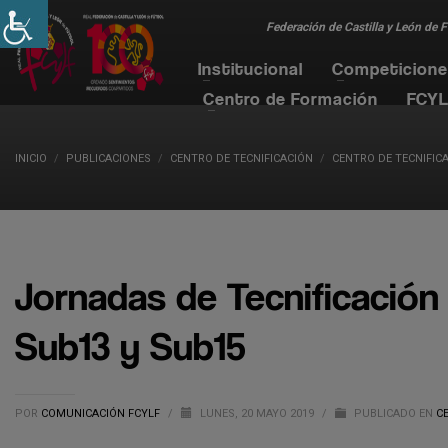
Federación de Castilla y León de 
Institucional
Competicion
Centro de Formación
FCYL
INICIO
PUBLICACIONES
CENTRO DE TECNIFICACIÓN
CENTRO DE TECNIFICA
Jornadas de Tecnificación
Sub13 y Sub15
POR
COMUNICACIÓN FCYLF
/
LUNES, 20 MAYO 2019
/
PUBLICADO EN
C