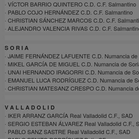
· VÍCTOR BARRIO QUINTERO C.D. C.F. Salmantino
· PABLO COJO HERNÁNDEZ C.D. C.F. Salmantino
· CHRISTIAN SÁNCHEZ MARCOS C.D. C.F. Salmant
· ALEJANDRO VALENCIA RIVAS C.D. C.F. Salmantin
S O R I A
· JAIME FERNÁNDEZ LAFUENTE C.D. Numancia de 
· MIKEL GARCÍA DE MIGUEL C.D. Numancia de Sori
· UNAI HERNANDO IRAGORRI C.D. Numancia de So
· EMANUEL LUCA RODRÍGUEZ C.D. Numancia de So
· CHRISTIAN MATESANZ CRESPO C.D. Numancia de
V A L L A D O L I D
· IKER ARRANZ GARCÍA Real Valladolid C.F., SAD
· SERGIO ESTEBAN ÁLVAREZ Real Valladolid C.F., 
· PABLO SANZ SASTRE Real Valladolid C.F., SAD