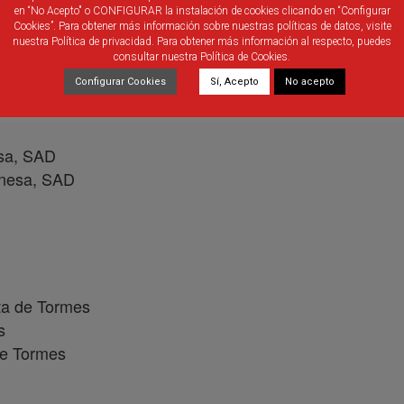
en “No Acepto" o CONFIGURAR la instalación de cookies clicando en “Configurar
o Católico
Cookies”. Para obtener más información sobre nuestras políticas de datos, visite
nuestra Política de privacidad. Para obtener más información al respecto, puedes
consultar nuestra Política de Cookies.
Configurar Cookies
Sí, Acepto
No acepto
sa, SAD
onesa, SAD
 de Tormes
s
e Tormes