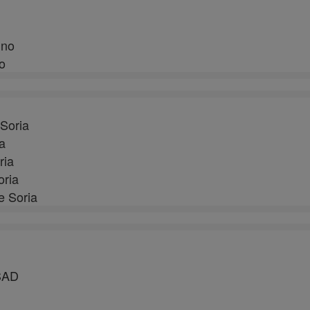
ino
o
Soria
a
ria
ria
 Soria
SAD