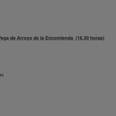
 de Arroyo de la Encomienda (16,30 horas)
as
a