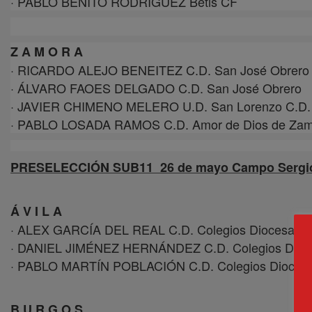
· PABLO BENITO RODRÍGUEZ Betis CF
Z A M O R A
· RICARDO ALEJO BENEITEZ C.D. San José Obrero
· ÁLVARO FAOES DELGADO C.D. San José Obrero
· JAVIER CHIMENO MELERO U.D. San Lorenzo C.D.
· PABLO LOSADA RAMOS C.D. Amor de Dios de Za
PRESELECCIÓN SUB11 26 de mayo Campo Sergio A
Á V I L A
· ALEX GARCÍA DEL REAL C.D. Colegios Diocesano
· DANIEL JIMÉNEZ HERNÁNDEZ C.D. Colegios Dioc
· PABLO MARTÍN POBLACIÓN C.D. Colegios Dioces
B U R G O S