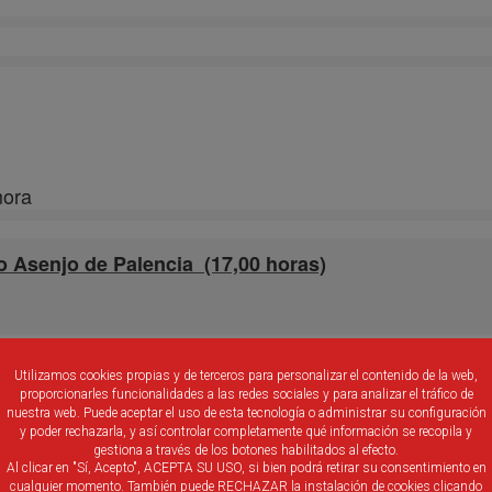
mora
senjo de Palencia (17,00 horas)
s
Utilizamos cookies propias y de terceros para personalizar el contenido de la web,
esanos
proporcionarles funcionalidades a las redes sociales y para analizar el tráfico de
anos
nuestra web. Puede aceptar el uso de esta tecnología o administrar su configuración
y poder rechazarla, y así controlar completamente qué información se recopila y
gestiona a través de los botones habilitados al efecto.
Al clicar en "Sí, Acepto", ACEPTA SU USO, si bien podrá retirar su consentimiento en
cualquier momento. También puede RECHAZAR la instalación de cookies clicando