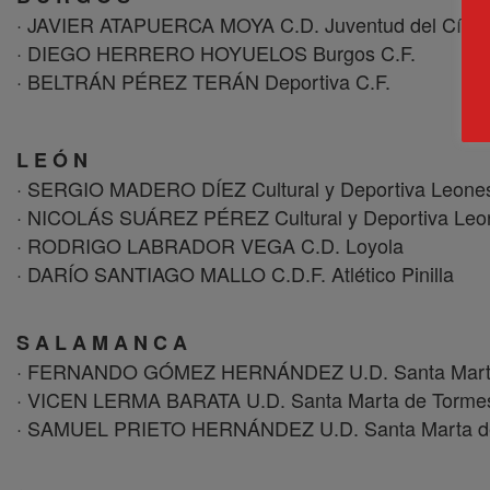
· JAVIER ATAPUERCA MOYA C.D. Juventud del Círcul
· DIEGO HERRERO HOYUELOS Burgos C.F.
· BELTRÁN PÉREZ TERÁN Deportiva C.F.
L E Ó N
· SERGIO MADERO DÍEZ Cultural y Deportiva Leone
· NICOLÁS SUÁREZ PÉREZ Cultural y Deportiva Le
· RODRIGO LABRADOR VEGA C.D. Loyola
· DARÍO SANTIAGO MALLO C.D.F. Atlético Pinilla
S A L A M A N C A
· FERNANDO GÓMEZ HERNÁNDEZ U.D. Santa Marta
· VICEN LERMA BARATA U.D. Santa Marta de Torme
· SAMUEL PRIETO HERNÁNDEZ U.D. Santa Marta d