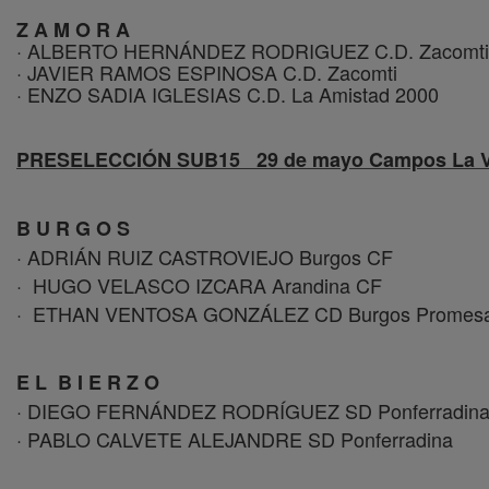
Z A M O R A
· ALBERTO HERNÁNDEZ RODRIGUEZ C.D. Zacomti
· JAVIER RAMOS ESPINOSA C.D. Zacomti
· ENZO SADIA IGLESIAS C.D. La Amistad 2000
PRESELECCIÓN SUB15 29 de mayo Campos La Vega
B U R G O S
· ADRIÁN RUIZ CASTROVIEJO Burgos CF
· HUGO VELASCO IZCARA Arandina CF
· ETHAN VENTOSA GONZÁLEZ CD Burgos Promes
E L B I E R Z O
· DIEGO FERNÁNDEZ RODRÍGUEZ SD Ponferradin
· PABLO CALVETE ALEJANDRE SD Ponferradina