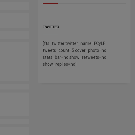
TWITTER
[fts_twitter twitter_name=FCyLF
tweets_count=5 cover_photo=no
stats_bar=no show_retweets=no
show_replies=no]