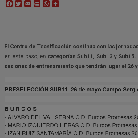
Facebook
Twitter
Email
Print
WhatsApp
Compartir
El
Centro de Tecnificación continúa con las jornada
en este caso, en
categorías Sub11, Sub13 y Sub15.
sesiones de entrenamiento que tendrán lugar el 26 
PRESELECCIÓN SUB11 26 de mayo Campo Sergio A
B U R G O S
· ÁLVARO DEL VAL SERNA C.D. Burgos Promesas 2
· MARIO IZQUIERDO HERAS C.D. Burgos Promesas
· IZAN RUIZ SANTAMARÍA C.D. Burgos Promesas 2