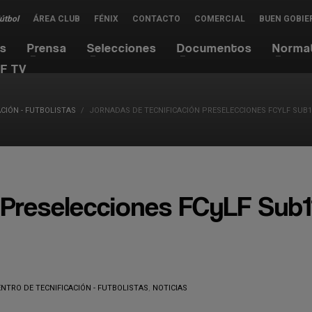
Fútbol
ÁREA CLUB
FÉNIX
CONTACTO
COMERCIAL
BUEN GOBIE
es
Prensa
Selecciones
Documentos
Norma
F TV
CIÓN - FUTBOLISTAS
JORNADAS DE TECNIFICACIÓN PRESELECCIONES FCYLF SUB1
 Preselecciones FCyLF Sub1
ENTRO DE TECNIFICACIÓN - FUTBOLISTAS
,
NOTICIAS