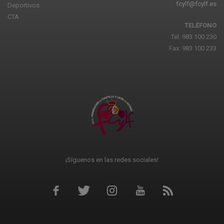
fcylf@fcylf.es
Deportivos
CTA
TELÉFONO
Tel: 983 100 230
Fax: 983 100 233
¡Síguenos en las redes sociales!