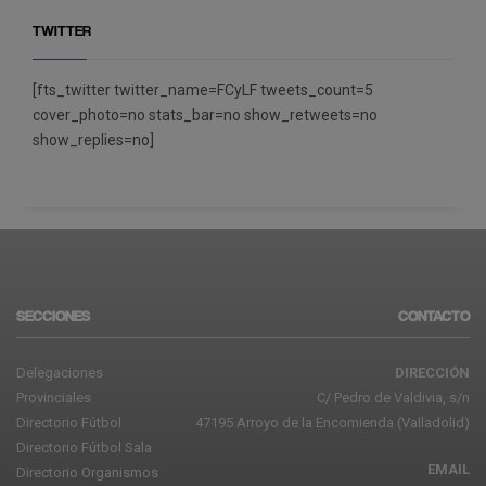
TWITTER
[fts_twitter twitter_name=FCyLF tweets_count=5
cover_photo=no stats_bar=no show_retweets=no
show_replies=no]
SECCIONES
CONTACTO
Delegaciones
DIRECCIÓN
Provinciales
C/ Pedro de Valdivia, s/n
Directorio Fútbol
47195 Arroyo de la Encomienda (Valladolid)
Directorio Fútbol Sala
EMAIL
Directorio Organismos