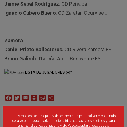
Jaime Sebal Rodríguez.
CD Peñalba
Ignacio Cubero Bueno
. CD Zaratán Courviset.
Zamora
Daniel Prieto Ballesteros.
CD Rivera Zamora FS
Bruno Galindo García.
Atco. Benavente FS
LISTA DE JUGADORES.pdf
Facebook
Twitter
Email
Print
WhatsApp
Compartir
Utilizamos cookies propias y de terceros para personalizar el contenido
de la web, proporcionarles funcionalidades a las redes sociales y para
Publicaciones Relacionadas:
analizar el tráfico de nuestra web. Puede aceptar el uso de esta