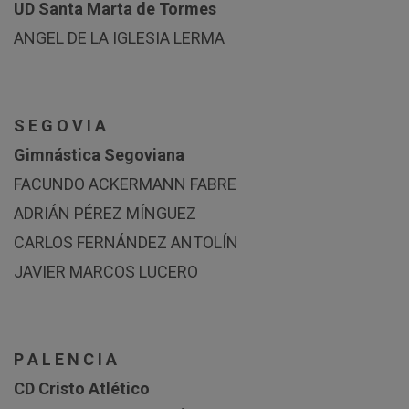
UD Santa Marta de Tormes
ANGEL DE LA IGLESIA LERMA
S E G O V I A
Gimnástica Segoviana
FACUNDO ACKERMANN FABRE
ADRIÁN PÉREZ MÍNGUEZ
CARLOS FERNÁNDEZ ANTOLÍN
JAVIER MARCOS LUCERO
P A L E N C I A
CD Cristo Atlético