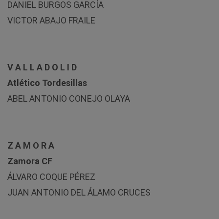
DANIEL BURGOS GARCÍA
VICTOR ABAJO FRAILE
V A L L A D O L I D
Atlético Tordesillas
ABEL ANTONIO CONEJO OLAYA
Z A M O R A
Zamora CF
ÁLVARO COQUE PÉREZ
JUAN ANTONIO DEL ÁLAMO CRUCES