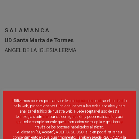
S A L A M A N C A
UD Santa Marta de Tormes
ANGEL DE LA IGLESIA LERMA
Utilizamos cookies propias y de terceros para personalizar el contenido
S E G O V I A
de la web, proporcionarles funcionalidades a las redes sociales y para
Gimnástica Segoviana
analizar el tráfico de nuestra web. Puede aceptar el uso de esta
tecnología o administrar su configuración y poder rechazarla, y así
FACUNDO ACKERMANN FABRE
controlar completamente qué información se recopila y gestiona a
través de los botones habilitados al efecto.
ADRIÁN PÉREZ MÍNGUEZ
Al clicar en "Sí, Acepto", ACEPTA SU USO, si bien podrá retirar su
consentimiento en cualquier momento. También puede RECHAZAR la