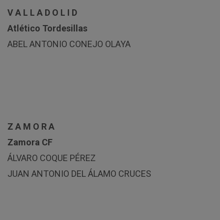
V A L L A D O L I D
Atlético Tordesillas
ABEL ANTONIO CONEJO OLAYA
Z A M O R A
Zamora CF
ÁLVARO COQUE PÉREZ
JUAN ANTONIO DEL ÁLAMO CRUCES