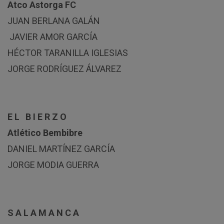
Atco Astorga FC
JUAN BERLANA GALÁN
JAVIER AMOR GARCÍA
HÉCTOR TARANILLA IGLESIAS
JORGE RODRÍGUEZ ÁLVAREZ
E L B I E R Z O
Atlético Bembibre
DANIEL MARTÍNEZ GARCÍA
JORGE MODIA GUERRA
S A L A M A N C A