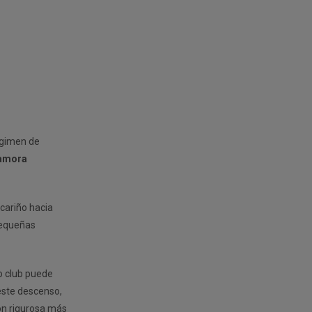
égimen de
Zamora
 cariño hacia
pequeñas
o club puede
este descenso,
ión rigurosa más