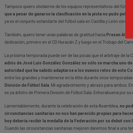
Tampoco quiero olvidarme de los equipos representativos del fútbol 
que a pesar de ganarse la clasificación en la pista no pudo pelear 
ya es el conjunto estandarte del fútbol sala en Castilla y León con s
También, quiero tener unas palabras de gratitud hacia
Presen Alonso
dedicación, primero en el CD Huracán Z y luego en el Trobajo del Cam
La próxima temporada puede ser de las pocas que el arbitraje de la 
adiós de José Luis González González no sólo se marcha uno de 
autoridad que ha sabido adaptarse a los nuevos retos de este C
entre los grandes y mantenerse en la élite durante once temporad
División de Fútbol Sala
. Mi agradecimiento y abrazo para ambos. En
es ya árbitro de Primera División de Fútbol Sala. Enhorabuena por su
Lamentablemente, durante la celebración de esta Asamblea,
no pod
circunstancias sanitarias no nos han parecido propias para hacer
hoy debería recibir la medalla de la Federación por su debut co
Cuando las circunstancias sanitarias mejoren daremos final a una t