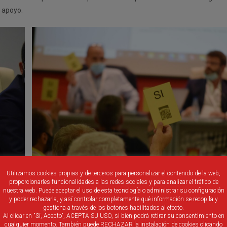
 apoyo.
Utilizamos cookies propias y de terceros para personalizar el contenido de la web,
proporcionarles funcionalidades a las redes sociales y para analizar el tráfico de
nuestra web. Puede aceptar el uso de esta tecnología o administrar su configuración
y poder rechazarla, y así controlar completamente qué información se recopila y
imera División
. La ilusión de ver al conjunto pucelano entre los mejores
gestiona a través de los botones habilitados al efecto.
Al clicar en "Sí, Acepto", ACEPTA SU USO, si bien podrá retirar su consentimiento en
cualquier momento. También puede RECHAZAR la instalación de cookies clicando