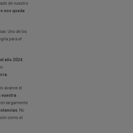
gado de nuestro
lo nos queda
ias. Uno de los
gría para el
 el año 2024
.
r.
erra.
to avance el
a vuestra
sión largamente
nstancias
. No
sión como el