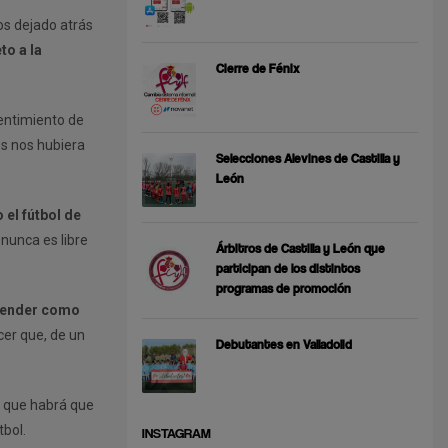
os dejado atrás
to a la
Cierre de Fénix
entimiento de
s nos hubiera
Selecciones Alevines de Castilla y
León
el fútbol de
nunca es libre
Árbitros de Castilla y León que
participan de los distintos
programas de promoción
prender como
cer que, de un
Debutantes en Valladolid
s que habrá que
tbol.
INSTAGRAM