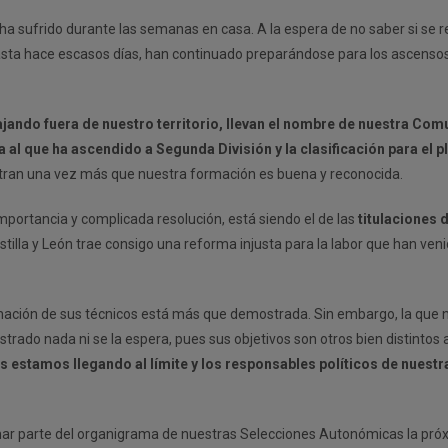
ha sufrido durante las semanas en casa. A la espera de no saber si se 
sta hace escasos días, han continuado preparándose para los ascenso
ando fuera de nuestro territorio, llevan el nombre de nuestra Comu
al que ha ascendido a Segunda División y la clasificación para el p
estran una vez más que nuestra formación es buena y reconocida.
mportancia y complicada resolución, está siendo el de las
titulaciones 
stilla y León trae consigo una reforma injusta para la labor que han ven
ormación de sus técnicos está más que demostrada. Sin embargo, la que 
trado nada ni se la espera, pues sus objetivos son otros bien distintos a
s estamos llegando al límite y los responsables políticos de nues
rmar parte del organigrama de nuestras Selecciones Autonómicas la pró