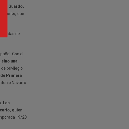
to al
Guardo,
enavente,
que
espaldas de
pañol. Con el
 sino una
de privilegio
 de Primera
ntonio Navarro
. Las
cario, quien
temporada 19/20.