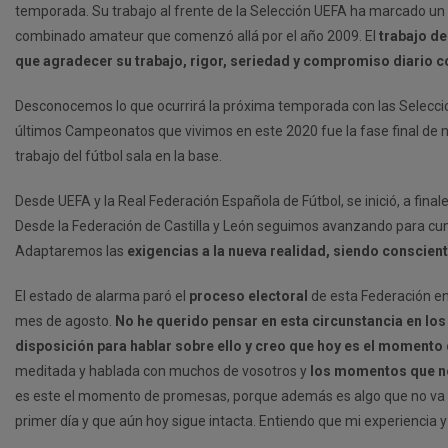
temporada. Su trabajo al frente de la Selección UEFA ha marcado un 
combinado amateur que comenzó allá por el año 2009. El
trabajo d
que agradecer su trabajo, rigor, seriedad y compromiso diario con
Desconocemos lo que ocurrirá la próxima temporada con las Seleccione
últimos Campeonatos que vivimos en este 2020 fue la fase final de 
trabajo del fútbol sala en la base.
Desde UEFA y la Real Federación Española de Fútbol, se inició, a fin
Desde la Federación de Castilla y León seguimos avanzando para cump
Adaptaremos las
exigencias a la nueva realidad, siendo conscien
El estado de alarma paró el
proceso electoral
de esta Federación en
mes de agosto.
No he querido pensar en esta circunstancia en lo
disposición para hablar sobre ello y creo que hoy es el momento
meditada y hablada con muchos de vosotros y
los momentos que nos
es este el momento de promesas, porque además es algo que no va co
primer día y que aún hoy sigue intacta. Entiendo que mi experiencia