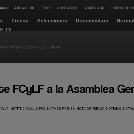
Fútbol
ÁREA CLUB
FÉNIX
CONTACTO
COMERCIAL
BUEN GOBIE
es
Prensa
Selecciones
Documentos
Norma
F TV
DENTE FCYLF A LA ASAMBLEA GENERAL
te FCyLF a la Asamblea Gen
FCYLF
,
INSTITUCIONAL
,
NEWS
,
NOTA DE PRENSA
,
NOTA DE PRENSA, NOTICIAS
,
NOTAS