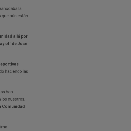
reanudaba la
s que aún están
nidad allá por
lay off de José
deportivas
.
ido haciendo las
nos han
 los nuestros.
tra Comunidad
xima