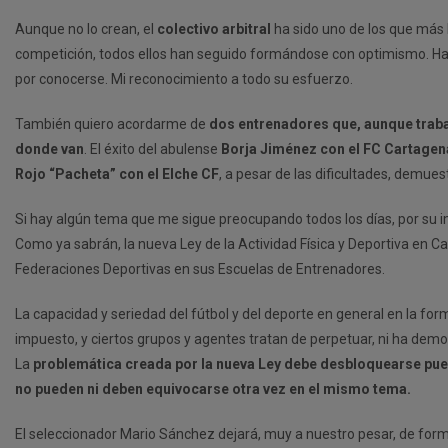
Aunque no lo crean, el
colectivo arbitral
ha sido uno de los que más 
competición, todos ellos han seguido formándose con optimismo. Ha
por conocerse. Mi reconocimiento a todo su esfuerzo.
También quiero acordarme de
dos entrenadores que, aunque trabaj
donde van
. El éxito del abulense
Borja Jiménez con el FC Cartagena 
Rojo “Pacheta” con el Elche CF
, a pesar de las dificultades, demu
Si hay algún tema que me sigue preocupando todos los días, por su i
Como ya sabrán, la nueva Ley de la Actividad Física y Deportiva en Ca
Federaciones Deportivas en sus Escuelas de Entrenadores.
La capacidad y seriedad del fútbol y del deporte en general en la f
impuesto, y ciertos grupos y agentes tratan de perpetuar, ni ha demos
La
problemática creada por la nueva Ley debe desbloquearse pue
no pueden ni deben equivocarse otra vez en el mismo tema.
El seleccionador Mario Sánchez dejará, muy a nuestro pesar, de fo