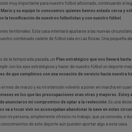
ciclo muy importante para nuestro fútbol aficionado, continuando el le
e Mario y su equipo lo conocemos quienes hemos estado cerca y só
 la tecnificación de nuestros futbolistas y con nuestro fútbol.
s territoriales. Esta casa intentará ajustarse a las nuevas circunstanc
nuestro combinado cadete de fútbol sala en Las Rozas. Una pequeña ale
ales de la temporada pasada, un
Plan estratégico que nos llevará hasta
lir con los ejes estratégicos y hacer de nuestro fútbol un deporte mejo
tes de que cumplimos con una vocación de servicio hacia nuestra ti
 el mes de marzo y es mi intención volverlo a poner en marcha en cuan
s meses en los que las preocupaciones eran otras y mayores. Estoy 
 de anunciaros mi compromiso de optar a la reelección
. Es una deci
 va a tocar vivir no aconsejaban abandonar la nave en estas circu
n mi persona, simplemente ofrezco mi trabajo, que ya conocéis, e ilu
 y conocimientos de este deporte aún pueden aportar algo a esta casa.