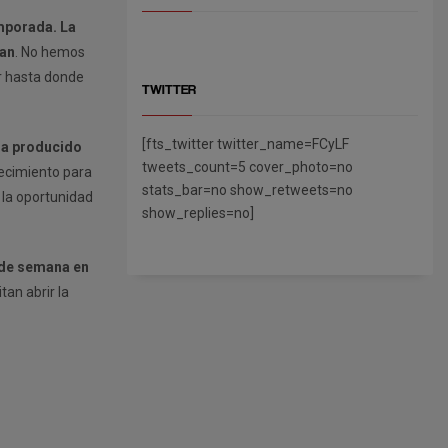
emporada. La
tan
. No hemos
r hasta donde
TWITTER
[fts_twitter twitter_name=FCyLF
 ha producido
tweets_count=5 cover_photo=no
ecimiento para
stats_bar=no show_retweets=no
 la oportunidad
show_replies=no]
n de semana en
tan abrir la