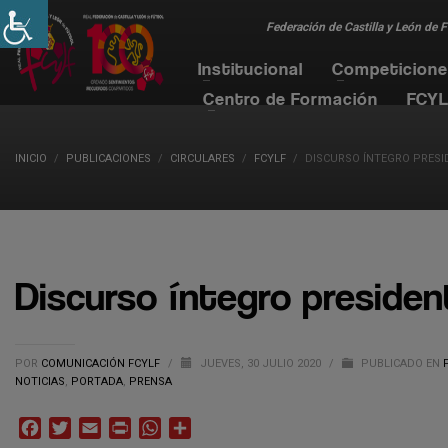
Federación de Castilla y León de 
Institucional
Competicion
Centro de Formación
FCYL
INICIO
PUBLICACIONES
CIRCULARES
FCYLF
DISCURSO ÍNTEGRO PRESI
Discurso íntegro presiden
POR
COMUNICACIÓN FCYLF
/
JUEVES, 30 JULIO 2020
/
PUBLICADO EN
NOTICIAS
,
PORTADA
,
PRENSA
Facebook
Twitter
Email
Print
WhatsApp
Compartir