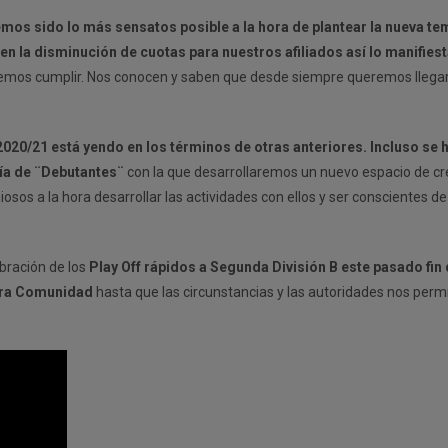
hemos sido lo más sensatos posible a la hora de plantear la nueva t
 en la disminución de cuotas para nuestros afiliados así lo manifies
demos cumplir. Nos conocen y saben que desde siempre queremos llega
 2020/21 está yendo en los términos de otras anteriores. Incluso se
ría de ¨Debutantes¨
con la que desarrollaremos un nuevo espacio de cr
sos a la hora desarrollar las actividades con ellos y ser conscientes de
ebración de los
Play Off rápidos a Segunda División B este pasado fi
stra Comunidad
hasta que las circunstancias y las autoridades nos permi