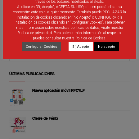
través de los botones habilitados al efecto.
El programa de Igualdad de AFEDECYL, finalista en los
Al clicar en "Sí, Acepto", ACEPTA SU USO, si bien podrá retirar su
Premios Iberdrola SuperA en la categoría Deporte Base
consentimiento en cualquier momento. También puede RECHAZAR la
instalación de cookies clicando en “No Acepto" o CONFIGURAR la
instalación de cookies clicando en “Configurar Cookies”. Para obtener
más información sobre nuestras políticas de datos, visite nuestra
Política de privacidad. Para obtener más información al respecto,
puedes consultar nuestra Política de Cookies.
Configurar Cookies
Sí, Acepto
No acepto
ÚLTIMAS PUBLICACIONES
Nueva aplicación móvil RFCYLF
Cierre de Fénix