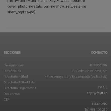
[fts_twitter twitter_name=FCyLF tweets_count=5
cover_photo=no stats_bar=no show_retweets=no
show_replies=no]
SECCIONES
CONTACTO
Delegaciones
DIRECCIÓN
Provinciales
C/ Pedro de Valdivia, s/n
Directorio Fútbol
47195 Arroyo de la Encomienda (Valladolid)
Directorio Fútbol Sala
EMAIL
Directorio Organismos
fcylf@fcylf.es
Deportivos
CTA
TELÉFONO
Tel: 983 100 230