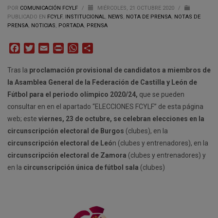
POR
COMUNICACIÓN FCYLF
/
MIÉRCOLES, 21 OCTUBRE 2020
/
PUBLICADO EN
FCYLF
,
INSTITUCIONAL
,
NEWS
,
NOTA DE PRENSA
,
NOTAS DE
PRENSA
,
NOTICIAS
,
PORTADA
,
PRENSA
Facebook
Twitter
Email
Print
WhatsApp
Compartir
Tras la
proclamación provisional de candidatos a miembros de
la Asamblea General de la Federación de Castilla y León de
Fútbol para el periodo olímpico 2020/24,
que se pueden
consultar en en el apartado “ELECCIONES FCYLF” de esta página
web; este
viernes, 23 de octubre, se celebran elecciones en la
circunscripción electoral de Burgos
(clubes), en la
circunscripción electoral de Leó
n (clubes y entrenadores), en la
circunscripción electoral de Zamora
(clubes y entrenadores) y
en la
circunscripción única de fútbol sala
(clubes)