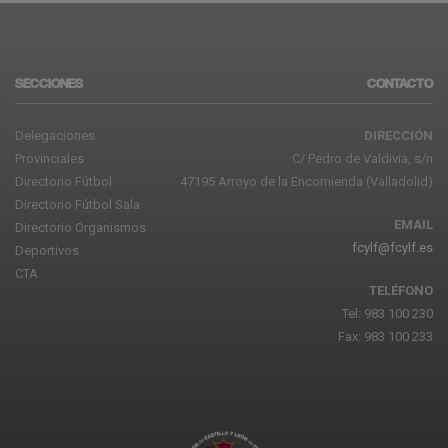
SECCIONES
CONTACTO
Delegaciones
DIRECCIÓN
Provinciales
C/ Pedro de Valdivia, s/n
Directorio Fútbol
47195 Arroyo de la Encomienda (Valladolid)
Directorio Fútbol Sala
EMAIL
Directorio Organismos
fcylf@fcylf.es
Deportivos
CTA
TELÉFONO
Tel: 983 100 230
Fax: 983 100 233