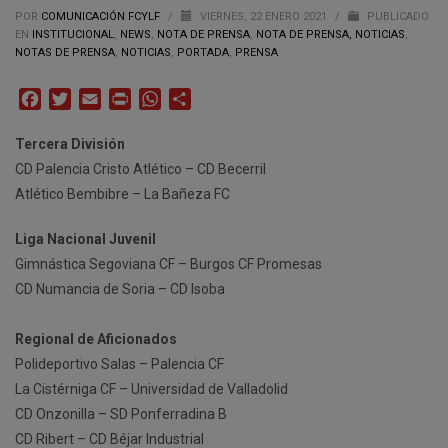
POR
COMUNICACIÓN FCYLF
/
VIERNES, 22 ENERO 2021
/
PUBLICADO
EN
INSTITUCIONAL
,
NEWS
,
NOTA DE PRENSA
,
NOTA DE PRENSA, NOTICIAS
,
NOTAS DE PRENSA
,
NOTICIAS
,
PORTADA
,
PRENSA
Facebook
Twitter
Email
Print
WhatsApp
Compartir
Tercera División
CD Palencia Cristo Atlético – CD Becerril
Atlético Bembibre – La Bañeza FC
Liga Nacional Juvenil
Gimnástica Segoviana CF – Burgos CF Promesas
CD Numancia de Soria – CD Isoba
Regional de Aficionados
Polideportivo Salas – Palencia CF
La Cistérniga CF – Universidad de Valladolid
CD Onzonilla – SD Ponferradina B
CD Ribert – CD Béjar Industrial