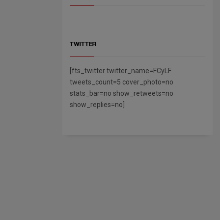
TWITTER
[fts_twitter twitter_name=FCyLF
tweets_count=5 cover_photo=no
stats_bar=no show_retweets=no
show_replies=no]