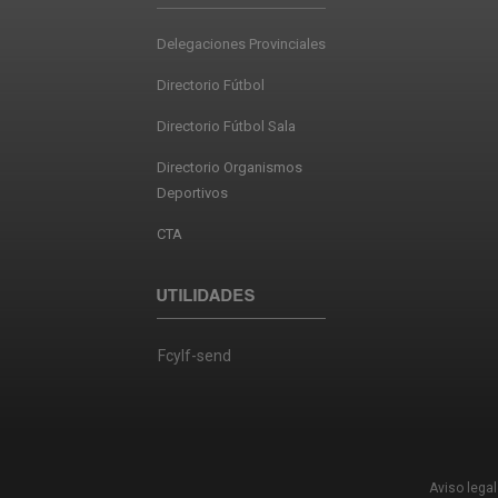
Delegaciones Provinciales
Directorio Fútbol
Directorio Fútbol Sala
Directorio Organismos
Deportivos
CTA
UTILIDADES
Fcylf-send
Aviso legal