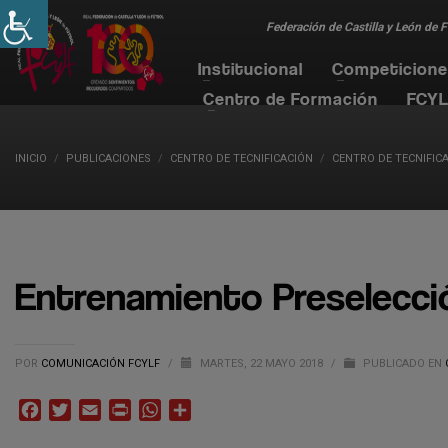
Federación de Castilla y León de 
Institucional
Competicion
Centro de Formación
FCYL
INICIO
PUBLICACIONES
CENTRO DE TECNIFICACIÓN
CENTRO DE TECNIFICA
Entrenamiento Preselecció
POR
COMUNICACIÓN FCYLF
/
MARTES, 22 MAYO 2018
/
PUBLICADO EN
Facebook
Twitter
Email
Print
WhatsApp
Compartir