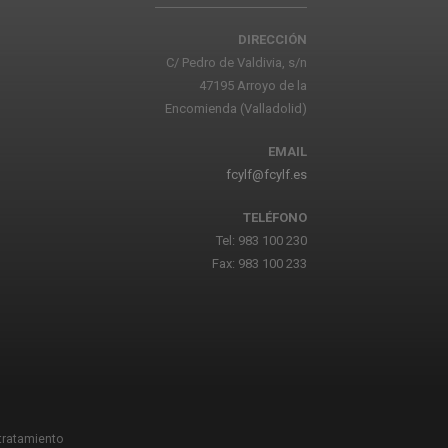
DIRECCIÓN
C/ Pedro de Valdivia, s/n
47195 Arroyo de la
Encomienda (Valladolid)
EMAIL
fcylf@fcylf.es
TELÉFONO
Tel: 983 100 230
Fax: 983 100 233
 tratamiento