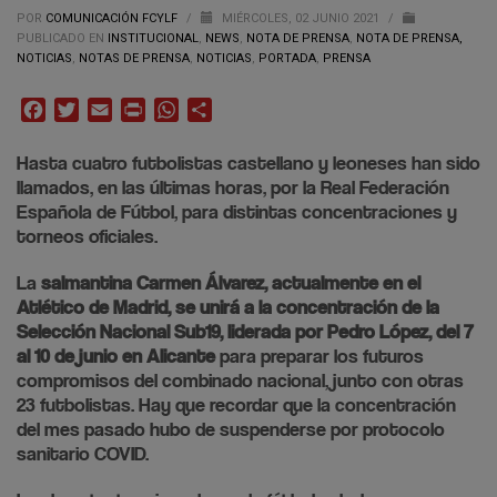
POR
COMUNICACIÓN FCYLF
/
MIÉRCOLES, 02 JUNIO 2021
/
PUBLICADO EN
INSTITUCIONAL
,
NEWS
,
NOTA DE PRENSA
,
NOTA DE PRENSA,
NOTICIAS
,
NOTAS DE PRENSA
,
NOTICIAS
,
PORTADA
,
PRENSA
Facebook
Twitter
Email
Print
WhatsApp
Compartir
Hasta cuatro futbolistas castellano y leoneses han sido
llamados, en las últimas horas, por la Real Federación
Española de Fútbol, para distintas concentraciones y
torneos oficiales.
La
salmantina Carmen Álvarez, actualmente en el
Atlético de Madrid, se unirá a la concentración de la
Selección Nacional Sub19, liderada por Pedro López, del 7
al 10 de junio en Alicante
para preparar los futuros
compromisos del combinado nacional, junto con otras
23 futbolistas. Hay que recordar que la concentración
del mes pasado hubo de suspenderse por protocolo
sanitario COVID.