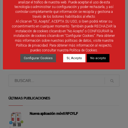
analizar el tráfico de nuestra web. Puede aceptar el uso de esta
Comunicado FCYLF
tecnología o administrar su configuración y poder rechazarla, y así
controlar completamente qué información se recopila y gestiona a
Últimas plazas para el programa formativo en
través de los botones habilitados al efecto.
psicología deportiva «Caminando hacia el éxito»
Al clicar en "Sí, Acepto", ACEPTA SU USO, si bien podrá retirar su
consentimiento en cualquier momento. También puede RECHAZAR la
Acuerdos JCYL para la vuelta a la práctica deportiva al
instalación de cookies clicando en “No Acepto" o CONFIGURAR la
aire libre
instalación de cookies clicando en “Configurar Cookies”. Para obtener
más información sobre nuestras políticas de datos, visite nuestra
Fallece Tino García Martín, a los 87 años de edad
Política de privacidad. Para obtener más información al respecto,
puedes consultar nuestra Política de Cookies.
Configurar Cookies
Sí, Acepto
No acepto
ÚLTIMAS PUBLICACIONES
Nueva aplicación móvil RFCYLF