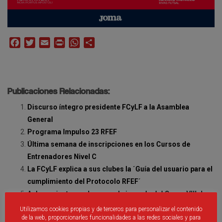
Facebook
Twitter
Email
Print
WhatsApp
Compartir
Publicaciones Relacionadas:
Discurso íntegro presidente FCyLF a la Asamblea
General
Programa Impulso 23 RFEF
Última semana de inscripciones en los Cursos de
Entrenadores Nivel C
La FCyLF explica a sus clubes la ´Guía del usuario para el
cumplimiento del Protocolo RFEF´
Aplazamientos en la segunda jornada del Grupo VIII de
Tercera División
Utilizamos cookies propias y de terceros para personalizar el contenido
de la web, proporcionarles funcionalidades a las redes sociales y para
Primera eliminatoria Copa SM El Rey Fútbol Sala