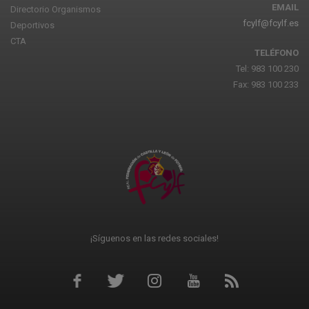
EMAIL
Directorio Organismos
fcylf@fcylf.es
Deportivos
CTA
TELÉFONO
Tel: 983 100 230
Fax: 983 100 233
¡Síguenos en las redes sociales!