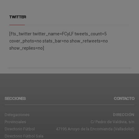
TWITTER
[fts_twitter twitter_name=FCyLF tweets_count=5
cover_photo=no stats_bar=no show_retweets=no
show_replies=no]
SECCIONES
CONTACTO
Delegaciones
DIRECCIÓN
Provinciales
C/ Pedro de Valdivia, s/n
Directorio Fútbol
47195 Arroyo de la Encomienda (Valladolid)
Directorio Fútbol Sala