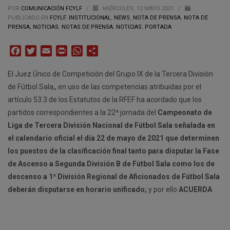
POR
COMUNICACIÓN FCYLF
/
MIÉRCOLES, 12 MAYO 2021
/
PUBLICADO EN
FCYLF
,
INSTITUCIONAL
,
NEWS
,
NOTA DE PRENSA
,
NOTA DE
PRENSA, NOTICIAS
,
NOTAS DE PRENSA
,
NOTICIAS
,
PORTADA
Facebook
Twitter
Email
Print
WhatsApp
Compartir
El Juez Único de Competición del Grupo IX de la Tercera División
de Fútbol Sala,, en uso de las competencias atribuidas por el
artículo 53.3 de los Estatutos de la RFEF ha acordado que los
partidos correspondientes a la 22ª jornada del
Campeonato de
Liga de Tercera División Nacional de Fútbol Sala señalada en
el calendario oficial el día 22 de mayo de 2021 que determinen
los puestos de la clasificación final tanto para disputar la Fase
de Ascenso a Segunda División B de Fútbol Sala como los de
descenso a 1ª División Regional de Aficionados de Fútbol Sala
deberán disputarse en horario unificado;
y por ello
ACUERDA