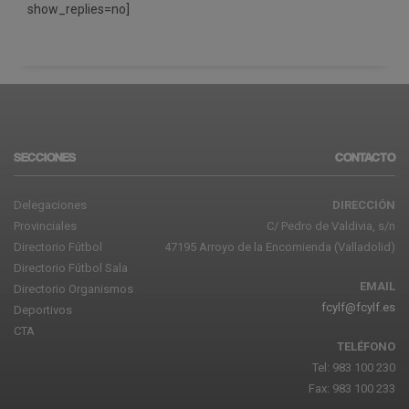
show_replies=no]
SECCIONES
CONTACTO
Delegaciones
DIRECCIÓN
Provinciales
C/ Pedro de Valdivia, s/n
Directorio Fútbol
47195 Arroyo de la Encomienda (Valladolid)
Directorio Fútbol Sala
EMAIL
Directorio Organismos
fcylf@fcylf.es
Deportivos
CTA
TELÉFONO
Tel: 983 100 230
Fax: 983 100 233