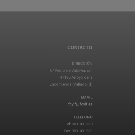
CONTACTO
DIRECCIÓN
C/ Pedro de Valdivia, s/n
47195 Arroyo de la
Encomienda (Valladolid)
EMAIL
fcylf@fcylf.es
TELÉFONO
Tel: 983 100 230
Fax: 983 100 233