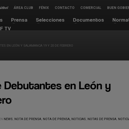
Fútbol
ÁREA CLUB
FÉNIX
CONTACTO
COMERCIAL
BUEN GOBIE
es
Prensa
Selecciones
Documentos
Norma
F TV
ES EN LEÓN Y SALAMANCA 19 Y 20 DE FEBRERO
de Debutantes en León y
ero
EN
NEWS
,
NOTA DE PRENSA
,
NOTA DE PRENSA, NOTICIAS
,
NOTAS DE PRENSA
,
NOTICI