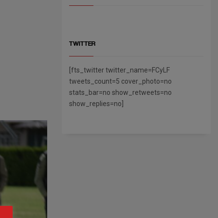
TWITTER
[fts_twitter twitter_name=FCyLF
tweets_count=5 cover_photo=no
stats_bar=no show_retweets=no
show_replies=no]