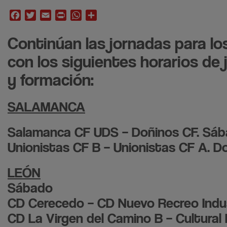
Facebook
Twitter
Email
Print
WhatsApp
Compartir
Continúan las jornadas para l
con los siguientes horarios de 
y formación:
SALAMANCA
Salamanca CF UDS – Doñinos CF. Sába
Unionistas CF B – Unionistas CF A. 
LEÓN
Sábado
CD Cerecedo – CD Nuevo Recreo Indust
CD La Virgen del Camino B – Cultural 