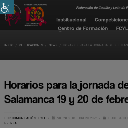
Federación de Castilla y León de 
Institucional
Competicion
Centro de Formación
FCYL
INICIO
PUBLICACIONES
NEWS
HORARIOS PARA LA JORNADA DE DEBUTANT
Horarios para la jornada 
Salamanca 19 y 20 de febr
POR
COMUNICACIÓN FCYLF
/
VIERNES, 18 FEBRERO 2022
/
PUBLICADO 
PRENSA