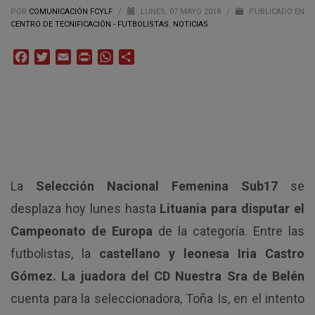
POR
COMUNICACIÓN FCYLF
/
LUNES, 07 MAYO 2018
/
PUBLICADO EN
CENTRO DE TECNIFICACIÓN - FUTBOLISTAS
,
NOTICIAS
Facebook
Twitter
Email
Print
WhatsApp
Compartir
La
Selección Nacional Femenina Sub17
se
desplaza hoy lunes hasta
Lituania para disputar el
Campeonato de Europa
de la categoría. Entre las
futbolistas, la
castellano y leonesa Iria Castro
Gómez. La juadora del CD Nuestra Sra de Belén
cuenta para la seleccionadora, Toña Is, en el intento