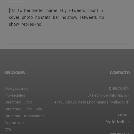
[fts_twitter twitter_name=FCyLF tweets_count=5
cover_photo=no stats_bar=no show_retweets=no
show_replies=no]
SECCIONES
CONTACTO
Delegaciones
DIRECCIÓN
Provinciales
C/ Pedro de Valdivia, s/n
Directorio Fútbol
47195 Arroyo de la Encomienda (Valladolid)
Directorio Fútbol Sala
EMAIL
Directorio Organismos
fcylf@fcylf.es
Deportivos
CTA