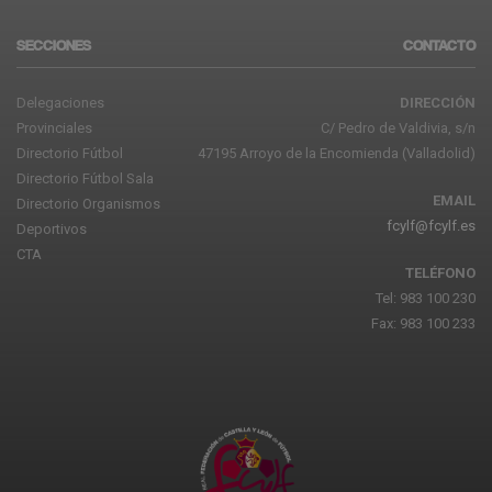
SECCIONES
CONTACTO
Delegaciones
DIRECCIÓN
Provinciales
C/ Pedro de Valdivia, s/n
Directorio Fútbol
47195 Arroyo de la Encomienda (Valladolid)
Directorio Fútbol Sala
EMAIL
Directorio Organismos
fcylf@fcylf.es
Deportivos
CTA
TELÉFONO
Tel: 983 100 230
Fax: 983 100 233