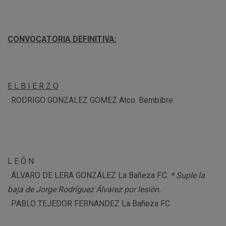
CONVOCATORIA DEFINITIVA:
E L B I E R Z O
· RODRIGO GONZALEZ GOMEZ Atco. Bembibre
L E Ó N
· ÁLVARO DE LERA GONZÁLEZ La Bañeza F.C.
* Suple la
baja de Jorge Rodríguez Álvarez por lesión.
. PABLO TEJEDOR FERNANDEZ La Bañeza FC