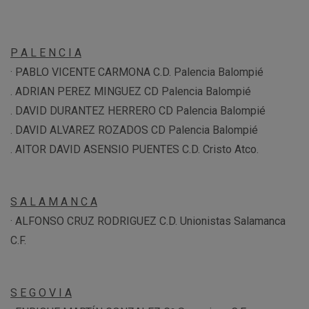
P A L E N C I A
· PABLO VICENTE CARMONA C.D. Palencia Balompié
. ADRIAN PEREZ MINGUEZ CD Palencia Balompié
. DAVID DURANTEZ HERRERO CD Palencia Balompié
. DAVID ALVAREZ ROZADOS CD Palencia Balompié
. AITOR DAVID ASENSIO PUENTES C.D. Cristo Atco.
S A L A M A N C A
· ALFONSO CRUZ RODRIGUEZ C.D. Unionistas Salamanca
C.F.
S E G O V I A