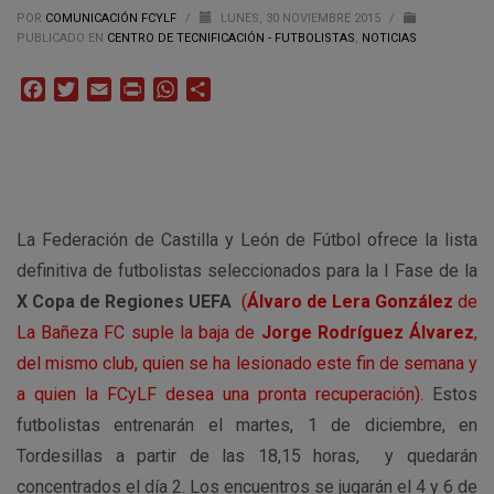
POR
COMUNICACIÓN FCYLF
/
LUNES, 30 NOVIEMBRE 2015
/
PUBLICADO EN
CENTRO DE TECNIFICACIÓN - FUTBOLISTAS
,
NOTICIAS
Facebook
Twitter
Email
Print
WhatsApp
Compartir
La Federación de Castilla y León de Fútbol ofrece la lista
definitiva de futbolistas seleccionados para la I Fase de la
X Copa de Regiones UEFA
(
Álvaro de Lera González
de
La Bañeza FC suple la baja de
Jorge Rodríguez Álvarez
,
del mismo club, quien se ha lesionado este fin de semana y
a quien la FCyLF desea una pronta recuperación)
.
Estos
futbolistas entrenarán el martes, 1 de diciembre, en
Tordesillas a partir de las 18,15 horas, y quedarán
concentrados el día 2. Los encuentros se jugarán el 4 y 6 de