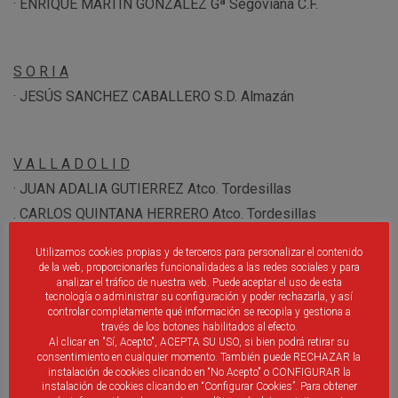
· ENRIQUE MARTÍN GONZALEZ Gª Segoviana C.F.
S O R I A
· JESÚS SANCHEZ CABALLERO S.D. Almazán
V A L L A D O L I D
· JUAN ADALIA GUTIERREZ Atco. Tordesillas
. CARLOS QUINTANA HERRERO Atco. Tordesillas
Utilizamos cookies propias y de terceros para personalizar el contenido
de la web, proporcionarles funcionalidades a las redes sociales y para
Z A M O R A
analizar el tráfico de nuestra web. Puede aceptar el uso de esta
tecnología o administrar su configuración y poder rechazarla, y así
· RAUL ALVAREZ NOGUEIRA Zamora C.F.
controlar completamente qué información se recopila y gestiona a
través de los botones habilitados al efecto.
. ALVARO COQUE PEREZ Zamora CF
Al clicar en "Sí, Acepto", ACEPTA SU USO, si bien podrá retirar su
. ALBERTO MATO MARGARIDA G.C.E. Villaralbo C.F.
consentimiento en cualquier momento. También puede RECHAZAR la
instalación de cookies clicando en “No Acepto" o CONFIGURAR la
. VICTOR MANUEL VILARCHAO URTIAGA GCE Villaralbo CF
instalación de cookies clicando en “Configurar Cookies”. Para obtener