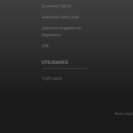
Directorio Fútbol
Directorio Fútbol Sala
Directorio Organismos
Deportivos
CTA
UTILIDADES
Fcylf-send
Aviso legal