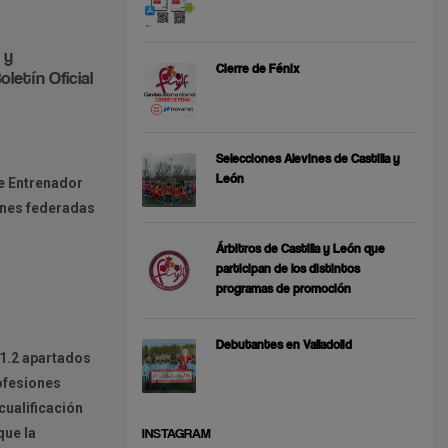
 y
Cierre de Fénix
letín Oficial
Selecciones Alevines de Castilla y
León
de Entrenador
ones federadas
Árbitros de Castilla y León que
participan de los distintos
programas de promoción
Debutantes en Valladolid
71.2 apartados
rofesiones
cualificación
INSTAGRAM
que la