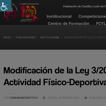
Federación de Castilla y León de 
Institucional
Competicion
Centro de Formación
FCYL
INICIO
PUBLICACIONES
INSTITUCIONAL
MODIFICACIÓN DE LA LEY 3/2019,
Modificación de la Ley 3/20
Actividad Físico-Deportiva
POR
COMUNICACIÓN FCYLF
/
JUEVES, 25 FEBRERO 2021
/
PUBLICADO 