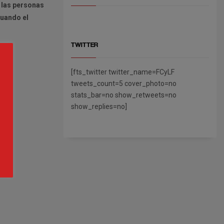
 las personas
cuando el
TWITTER
[fts_twitter twitter_name=FCyLF
tweets_count=5 cover_photo=no
stats_bar=no show_retweets=no
show_replies=no]