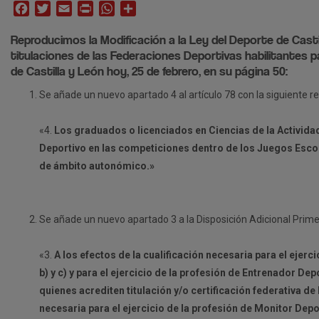
Facebook
Twitter
Email
Print
WhatsApp
Compartir
Reproducimos la Modificación a la Ley del Deporte de Casti
titulaciones de las Federaciones Deportivas habilitantes p
de Castilla y León hoy, 25 de febrero, en su página 50:
Se añade un nuevo apartado 4 al artículo 78 con la siguiente r
«4.
Los graduados o licenciados en Ciencias de la Actividad
Deportivo en las competiciones dentro de los Juegos Esco
de ámbito autonómico.»
Se añade un nuevo apartado 3 a la Disposición Adicional Primer
«3.
A los efectos de la cualificación necesaria para el ejerc
b) y c) y para el ejercicio de la profesión de Entrenador 
quienes acrediten titulación y/o certificación federativa d
necesaria para el ejercicio de la profesión de Monitor Depor