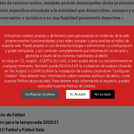
idades de turismo activo, también podrán desempeñar dicha profesión
ación específica vinculada a la actividad que desarrollen, siempre y 
 recreativo o turístico y no una finalidad puramente deportiva.
»
Utilizamos cookies propias y de terceros para personalizar el contenido de la web,
proporcionarles funcionalidades a las redes sociales y para analizar el tráfico de
nuestra web. Puede aceptar el uso de esta tecnología o administrar su configuración
y poder rechazarla, y así controlar completamente qué información se recopila y
gestiona a través de los botones habilitados al efecto.
Al clicar en "Sí, Acepto", ACEPTA SU USO, si bien podrá retirar su consentimiento en
cualquier momento. También puede RECHAZAR la instalación de cookies clicando
en “No Acepto" o CONFIGURAR la instalación de cookies clicando en “Configurar
Cookies”. Para obtener más información sobre nuestras políticas de datos, visite
nuestra Política de privacidad. Para obtener más información al respecto, puedes
consultar nuestra Política de Cookies.
Configurar Cookies
Sí, Acepto
No acepto
eón de Fútbol
pos para la temporada 2020/21
C Fútbol y Fútbol Sala