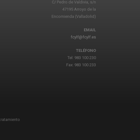
C/ Pedro de Valdivia, s/n
47195 Arroyo de la
Encomienda (Valladolid)
EMAIL
fcylf@fcylf.es
TELÉFONO
Tel: 983 100 230
Fax: 983 100 233
 tratamiento