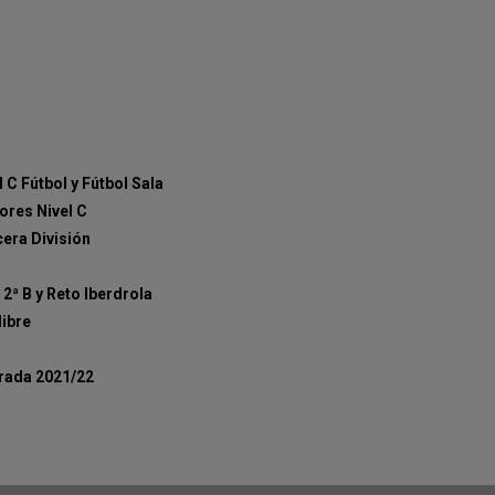
C Fútbol y Fútbol Sala
ores Nivel C
cera División
2ª B y Reto Iberdrola
libre
orada 2021/22