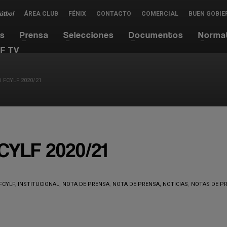
Fútbol
ÁREA CLUB
FÉNIX
CONTACTO
COMERCIAL
BUEN GOBIE
es
Prensa
Selecciones
Documentos
Norma
F TV
 FCYLF 2020/21
FCYLF 2020/21
FCYLF
,
INSTITUCIONAL
,
NOTA DE PRENSA
,
NOTA DE PRENSA, NOTICIAS
,
NOTAS DE P