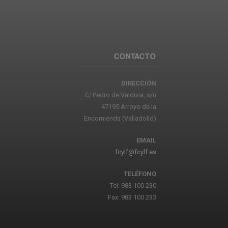
CONTACTO
DIRECCIÓN
C/ Pedro de Valdivia, s/n
47195 Arroyo de la
Encomienda (Valladolid)
EMAIL
fcylf@fcylf.es
TELÉFONO
Tel: 983 100 230
Fax: 983 100 233