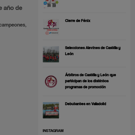
e año de
Cierre de Fénix
s campeones,
Selecciones Alevines de Castilla y
León
Árbitros de Castilla y León que
participan de los distintos
programas de promoción
Debutantes en Valladolid
INSTAGRAM