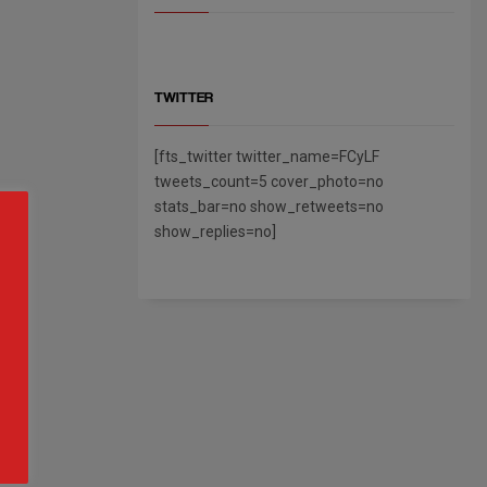
TWITTER
[fts_twitter twitter_name=FCyLF
tweets_count=5 cover_photo=no
stats_bar=no show_retweets=no
show_replies=no]