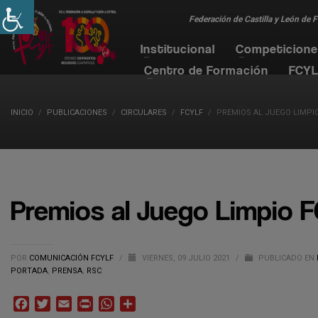
Federación de Castilla y León de 
Institucional
Competicion
Centro de Formación
FCYL
INICIO
PUBLICACIONES
CIRCULARES
FCYLF
PREMIOS AL JUEGO LIMPIO
Premios al Juego Limpio 
POR
COMUNICACIÓN FCYLF
/
VIERNES, 09 JULIO 2021
/
PUBLICADO EN
PORTADA
,
PRENSA
,
RSC
Facebook
Twitter
Email
Print
WhatsApp
Compartir