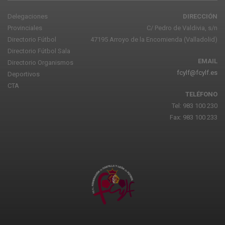
Delegaciones
DIRECCIÓN
Provinciales
C/ Pedro de Valdivia, s/n
Directorio Fútbol
47195 Arroyo de la Encomienda (Valladolid)
Directorio Fútbol Sala
EMAIL
Directorio Organismos
fcylf@fcylf.es
Deportivos
CTA
TELÉFONO
Tel: 983 100 230
Fax: 983 100 233