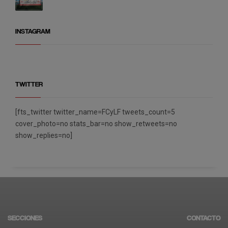
INSTAGRAM
TWITTER
[fts_twitter twitter_name=FCyLF tweets_count=5
cover_photo=no stats_bar=no show_retweets=no
show_replies=no]
SECCIONES
CONTACTO