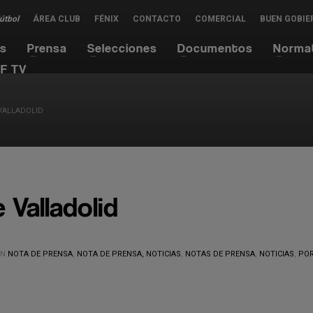
Fútbol
ÁREA CLUB
FÉNIX
CONTACTO
COMERCIAL
BUEN GOBIE
es
Prensa
Selecciones
Documentos
Norma
F TV
 VALLADOLID
 Valladolid
EN
NOTA DE PRENSA
,
NOTA DE PRENSA, NOTICIAS
,
NOTAS DE PRENSA
,
NOTICIAS
,
PO