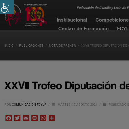
Federación de Castilla y León de 
Institucional
Competicion
Centro de Formación
FCYL
INICIO
PUBLICACIONES
NOTA DE PRENSA
XXVII TROFEO DIPUTACIÓN DE
XXVII Trofeo Diputación de
POR
COMUNICACIÓN FCYLF
/
MARTES, 17 AGOSTO 2021
/
PUBLICADO 
Facebook
Twitter
Email
Print
WhatsApp
Compartir