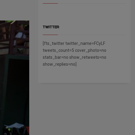
TWITTER
[fts_twitter twitter_name=FCyLF
tweets_count=5 cover_photo=no
stats_bar=no show_retweets=no
show_replies=no]