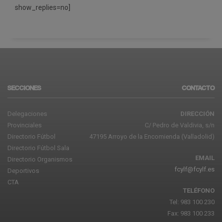
show_replies=no]
SECCIONES
CONTACTO
Delegaciones
DIRECCIÓN
Provinciales
C/ Pedro de Valdivia, s/n
Directorio Fútbol
47195 Arroyo de la Encomienda (Valladolid)
Directorio Fútbol Sala
EMAIL
Directorio Organismos
fcylf@fcylf.es
Deportivos
CTA
TELÉFONO
Tel: 983 100 230
Fax: 983 100 233