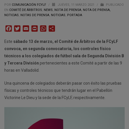
POR
COMUNICACIÓN FCYLF
/
JUEVES, 11 MARZO 2021
/
PUBLICADO
EN
COMITÉ DE ÁRBITROS
,
NEWS
,
NOTA DE PRENSA
,
NOTA DE PRENSA,
NOTICIAS
,
NOTAS DE PRENSA
,
NOTICIAS
,
PORTADA
Facebook
Twitter
Email
Print
WhatsApp
Compartir
Este
sábado 13 de marzo, el Comité de Árbitros de la FCyLF
convoca, en segunda convocatoria, los controles físico
técnicos a los colegiados de fútbol sala de Segunda División B
y Tercera División
pertenecientes a este Comité a partir de las 9
horas en Valladolid.
Una quincena de colegiados deberán pasar con éxito las pruebas
físicas y controles técnicos que tendrán lugar en el Pabellón
Victorine Le Dieu y la sede de la FCyLF, respectivamente.