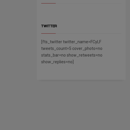
TWITTER
[fts_twitter twitter_name=FCyLF
tweets_count=5 cover_photo=no
stats_bar=no show_retweets=no
show_replies=no]