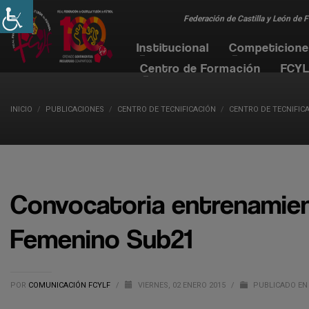
Federación de Castilla y León de 
Institucional
Competicion
Centro de Formación
FCYL
INICIO
PUBLICACIONES
CENTRO DE TECNIFICACIÓN
CENTRO DE TECNIFICA
Convocatoria entrenamien
Femenino Sub21
POR
COMUNICACIÓN FCYLF
/
VIERNES, 02 ENERO 2015
/
PUBLICADO EN