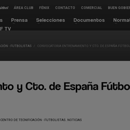
Fútbol
ÁREA CLUB
FÉNIX
CONTACTO
COMERCIAL
BUEN GOBIE
es
Prensa
Selecciones
Documentos
Norma
F TV
CIÓN - FUTBOLISTAS
CONVOCATORIA ENTRENAMIENTO Y CTO. DE ESPAÑA FÚTBOL
to y Cto. de España Fútbol
CENTRO DE TECNIFICACIÓN - FUTBOLISTAS
,
NOTICIAS