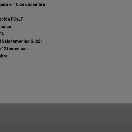
ara el 10 de diciembre
cación FCyLF
amanca
FA
ol Sala femenino Sub21
b 12 femeninas
mbre