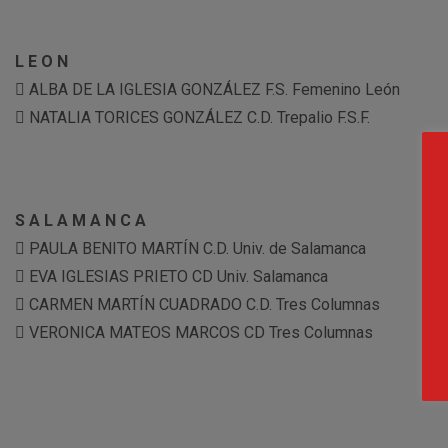
L E O N
 ALBA DE LA IGLESIA GONZÁLEZ F.S. Femenino León
 NATALIA TORICES GONZÁLEZ C.D. Trepalio F.S.F.
S A L A M A N C A
 PAULA BENITO MARTÍN C.D. Univ. de Salamanca
 EVA IGLESIAS PRIETO CD Univ. Salamanca
 CARMEN MARTÍN CUADRADO C.D. Tres Columnas
 VERONICA MATEOS MARCOS CD Tres Columnas