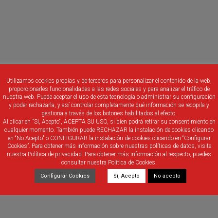
Utilizamos cookies propias y de terceros para personalizar el contenido de la web,
proporcionarles funcionalidades a las redes sociales y para analizar el tráfico de
nuestra web. Puede aceptar el uso de esta tecnología o administrar su configuración
y poder rechazarla, y así controlar completamente qué información se recopila y
gestiona a través de los botones habilitados al efecto.
Al clicar en "Sí, Acepto", ACEPTA SU USO, si bien podrá retirar su consentimiento en
cualquier momento. También puede RECHAZAR la instalación de cookies clicando
en “No Acepto" o CONFIGURAR la instalación de cookies clicando en “Configurar
Cookies”. Para obtener más información sobre nuestras políticas de datos, visite
nuestra Política de privacidad. Para obtener más información al respecto, puedes
consultar nuestra Política de Cookies.
Configurar Cookies
Sí, Acepto
No acepto