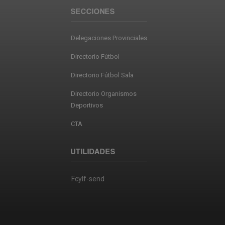
SECCIONES
Delegaciones Provinciales
Directorio Fútbol
Directorio Fútbol Sala
Directorio Organismos
Deportivos
CTA
UTILIDADES
Fcylf-send