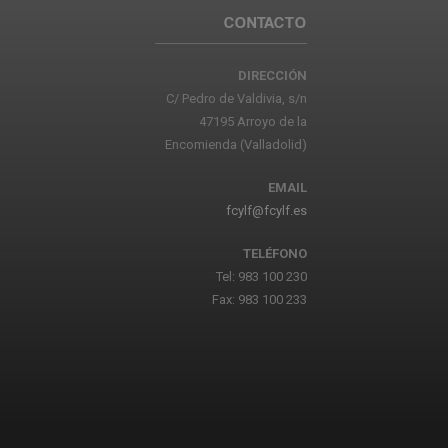
CONTACTO
DIRECCIÓN
C/ Pedro de Valdivia, s/n
47195 Arroyo de la
Encomienda (Valladolid)
EMAIL
fcylf@fcylf.es
TELÉFONO
Tel: 983 100 230
Fax: 983 100 233