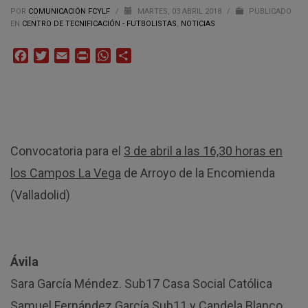
POR
COMUNICACIÓN FCYLF
/
MARTES, 03 ABRIL 2018
/
PUBLICADO
EN
CENTRO DE TECNIFICACIÓN - FUTBOLISTAS
,
NOTICIAS
Facebook
Twitter
Email
Print
WhatsApp
Compartir
Convocatoria para el
3 de abril a las 16,30 horas en
los Campos La Vega
de Arroyo de la Encomienda
(Valladolid)
Ávila
Sara García Méndez. Sub17 Casa Social Católica
Samuel Fernández García Sub11 y Candela Blanco