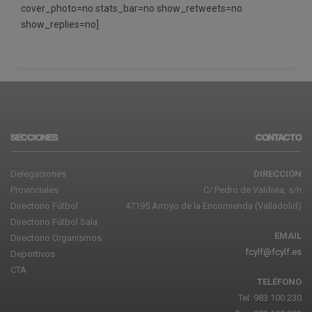
cover_photo=no stats_bar=no show_retweets=no
show_replies=no]
SECCIONES
CONTACTO
Delegaciones
DIRECCIÓN
Provinciales
C/ Pedro de Valdivia, s/n
Directorio Fútbol
47195 Arroyo de la Encomienda (Valladolid)
Directorio Fútbol Sala
EMAIL
Directorio Organismos
fcylf@fcylf.es
Deportivos
CTA
TELÉFONO
Tel: 983 100 230